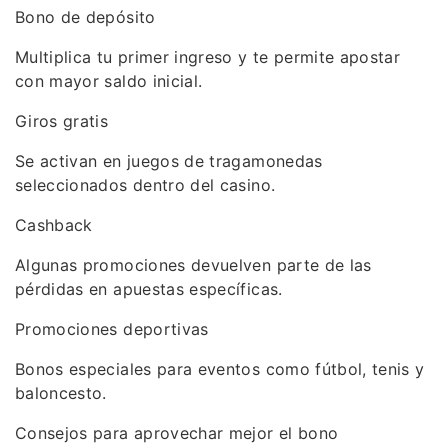
Bono de depósito
Multiplica tu primer ingreso y te permite apostar
con mayor saldo inicial.
Giros gratis
Se activan en juegos de tragamonedas
seleccionados dentro del casino.
Cashback
Algunas promociones devuelven parte de las
pérdidas en apuestas específicas.
Promociones deportivas
Bonos especiales para eventos como fútbol, tenis y
baloncesto.
Consejos para aprovechar mejor el bono