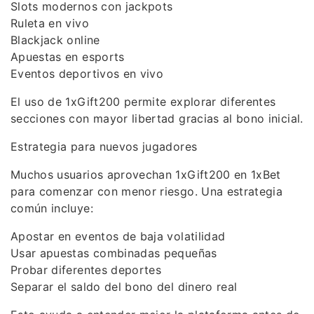
Slots modernos con jackpots
Ruleta en vivo
Blackjack online
Apuestas en esports
Eventos deportivos en vivo
El uso de 1xGift200 permite explorar diferentes
secciones con mayor libertad gracias al bono inicial.
Estrategia para nuevos jugadores
Muchos usuarios aprovechan 1xGift200 en 1xBet
para comenzar con menor riesgo. Una estrategia
común incluye:
Apostar en eventos de baja volatilidad
Usar apuestas combinadas pequeñas
Probar diferentes deportes
Separar el saldo del bono del dinero real