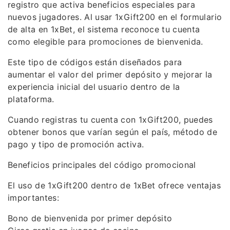
registro que activa beneficios especiales para
nuevos jugadores. Al usar 1xGift200 en el formulario
de alta en 1xBet, el sistema reconoce tu cuenta
como elegible para promociones de bienvenida.
Este tipo de códigos están diseñados para
aumentar el valor del primer depósito y mejorar la
experiencia inicial del usuario dentro de la
plataforma.
Cuando registras tu cuenta con 1xGift200, puedes
obtener bonos que varían según el país, método de
pago y tipo de promoción activa.
Beneficios principales del código promocional
El uso de 1xGift200 dentro de 1xBet ofrece ventajas
importantes:
Bono de bienvenida por primer depósito