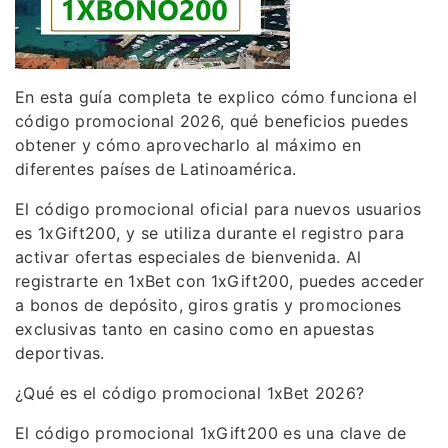
En esta guía completa te explico cómo funciona el
código promocional 2026, qué beneficios puedes
obtener y cómo aprovecharlo al máximo en
diferentes países de Latinoamérica.
El código promocional oficial para nuevos usuarios
es 1xGift200, y se utiliza durante el registro para
activar ofertas especiales de bienvenida. Al
registrarte en 1xBet con 1xGift200, puedes acceder
a bonos de depósito, giros gratis y promociones
exclusivas tanto en casino como en apuestas
deportivas.
¿Qué es el código promocional 1xBet 2026?
El código promocional 1xGift200 es una clave de