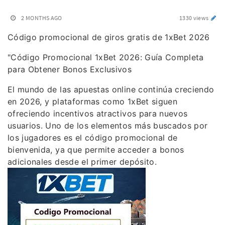
2 MONTHS AGO
1330 views
Código promocional de giros gratis de 1xBet 2026
"Código Promocional 1xBet 2026: Guía Completa
para Obtener Bonos Exclusivos
El mundo de las apuestas online continúa creciendo
en 2026, y plataformas como 1xBet siguen
ofreciendo incentivos atractivos para nuevos
usuarios. Uno de los elementos más buscados por
los jugadores es el código promocional de
bienvenida, ya que permite acceder a bonos
adicionales desde el primer depósito.