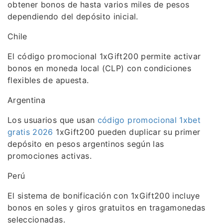
obtener bonos de hasta varios miles de pesos
dependiendo del depósito inicial.
Chile
El código promocional 1xGift200 permite activar
bonos en moneda local (CLP) con condiciones
flexibles de apuesta.
Argentina
Los usuarios que usan
código promocional 1xbet
gratis 2026
1xGift200 pueden duplicar su primer
depósito en pesos argentinos según las
promociones activas.
Perú
El sistema de bonificación con 1xGift200 incluye
bonos en soles y giros gratuitos en tragamonedas
seleccionadas.