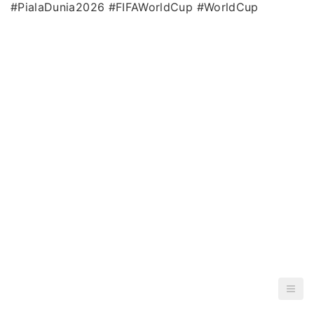
#PialaDunia2026 #FIFAWorldCup #WorldCup