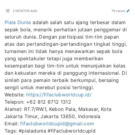
2 MONTHS AGO
79 views
Piala Dunia
adalah salah satu ajang terbesar dalam
sepak bola, menarik perhatian jutaan penggemar di
seluruh dunia. Dengan partisipasi tim-tim papan
atas dan pertandingan-pertandingan tingkat tinggi,
turnamen ini tidak hanya menawarkan sepak bola
yang spektakuler tetapi juga memberikan
kesempatan bagi tim-tim untuk menunjukkan kelas
dan kekuatan mereka di panggung internasional. Di
sinilah para pemain terbaik berkumpul, bersaing
sengit untuk merebut posisi tertinggi.
Website:
https://fifaclubworldcup.id/
Telepon: +62 812 6712 1312
Alamat: RT.7/RW.1, Kebon Pala, Makasar, Kota
Jakarta Timur, Jakarta 13650, Indonesia
Email:
fifaclubworldcupid@gmail.com
Tags: #pialadunia #fifaclubworldcupid