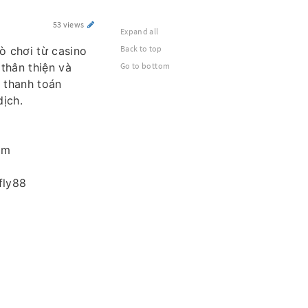
53 views
Expand all
Back to top
ò chơi từ casino
thân thiện và
Go to bottom
g thanh toán
ịch.
am
fly88