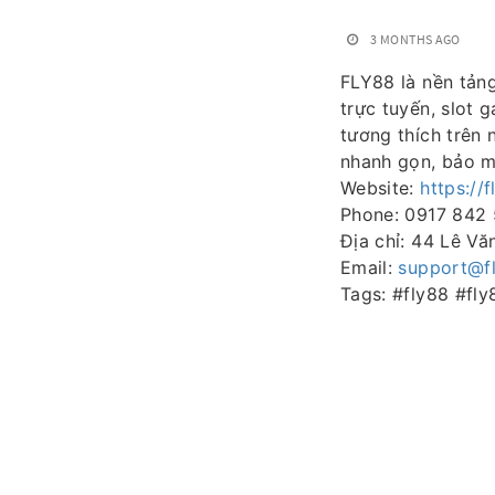
3 MONTHS AGO
FLY88 là nền tảng
trực tuyến, slot 
tương thích trên 
nhanh gọn, bảo m
Website:
https://
Phone: 0917 842
Địa chỉ: 44 Lê V
Email:
support@f
Tags: #fly88 #fl