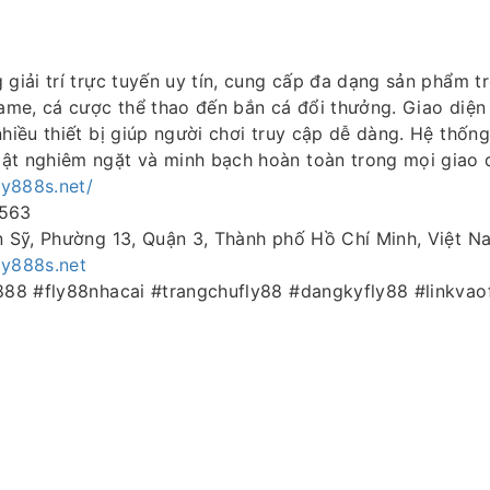
 giải trí trực tuyến uy tín, cung cấp đa dạng sản phẩm tr
game, cá cược thể thao đến bắn cá đổi thưởng. Giao diện 
nhiều thiết bị giúp người chơi truy cập dễ dàng. Hệ thốn
ật nghiêm ngặt và minh bạch hoàn toàn trong mọi giao d
fly888s.net/
 563
ăn Sỹ, Phường 13, Quận 3, Thành phố Hồ Chí Minh, Việt N
ly888s.net
y888 #fly88nhacai #trangchufly88 #dangkyfly88 #linkvao