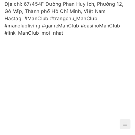
Địa chỉ: 67/454F Đường Phan Huy Ích, Phường 12,
Gò Vấp, Thành phố Hồ Chí Minh, Việt Nam
Hastag: #ManClub #trangchu_ManClub
#manclubliving #gameManClub #casinoManClub
#link_ManClub_moi_nhat