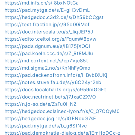
https://md.infs.ch/s/I8bxNOtGa
https://pad.mytga.de/s/E-gH3vDmL
https://hedgedoc.c3d2.de/s/Dh59bCCgst
https://text.fraction.jp/s/95d00iMof
https://doc.interscalar.eu/s/_liqJEP5J
https://editor.celtoi.org/s/FqumW8pvw
https://pads.dgnum.eu/s/lB175jXOQl
https://pad.koeln.ccc.de/s/Z_9t8MJIu
https://md.cortext.net/s/ep7Vjc85t
https://md.sigma2.no/s/KnNhFyQmo
https://pad.deckenpfronn.info/s/HBvbIXUKj
https://notes.stuve.fau.de/s/y6C24yr2eb
https://docs.localcharts.org/s/c959mGGEt
https://doc.neutrinet.be/s/j7JxaGZXVO
https://n.jo-so.de/s/ZsFu0I_NZ
https://hedgedoc.eclair.ec-lyon.fr/s/C_Q7CQyM0
https://hedgedoc.jcg.re/s/IGENduG7sF
https://pad.mytga.de/s/b_g6StNvc
https://pad.demokratie-dialog.de/s/IEmHqDCc-z