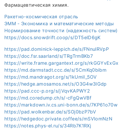
Фармацевтическая химия.
Ракетно-космическая отрасль
ЭММ - Экономика и математические методы
Нормирование точности (надежность систем)
https://docs.snowdrift.coop/s/DT5elD6gK
https://pad.dominick-leppich.de/s/FNnuIRVpP
https://doc.fsr.saarland/s/TRgTrmBKb7
https://write.frame.gargantext.org/s/rkGGYvExGx
https://md.darmstadt.ccc.de/s/5CmKq0bibm
https://md.mandragot.org/s/1kUmiI_5OV
https://hedge.amosamos.net/s/O3G4w3lGdp
https://pad.ccc-p.org/s/jVqvKAPWY2
https://md.coredump.ch/s/-cFgQwVBf
https://markdown.iv.cs.uni-bonn.de/s/7KP61o70w
https://pad.wolkenbar.de/s/SOj0bzP7bV
https://hedgedoc.private.coffee/s/mSVIomNzN
https://notes.phys-el.ru/s/34Rb7K1RXj