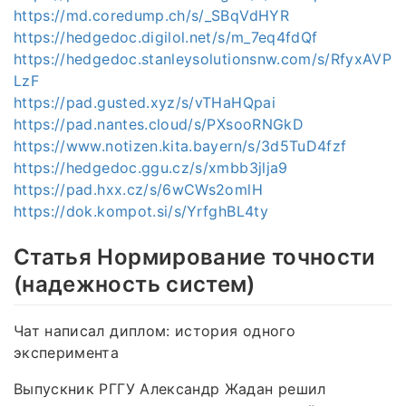
https://md.coredump.ch/s/_SBqVdHYR
https://hedgedoc.digilol.net/s/m_7eq4fdQf
https://hedgedoc.stanleysolutionsnw.com/s/RfyxAVP
LzF
https://pad.gusted.xyz/s/vTHaHQpai
https://pad.nantes.cloud/s/PXsooRNGkD
https://www.notizen.kita.bayern/s/3d5TuD4fzf
https://hedgedoc.ggu.cz/s/xmbb3jlja9
https://pad.hxx.cz/s/6wCWs2omlH
https://dok.kompot.si/s/YrfghBL4ty
Статья Нормирование точности
(надежность систем)
Чат написал диплом: история одного
эксперимента
Выпускник РГГУ Александр Жадан решил