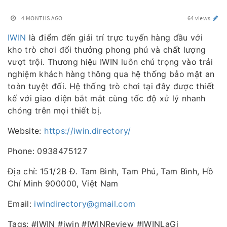
4 MONTHS AGO
64 views
IWIN
là điểm đến giải trí trực tuyến hàng đầu với
kho trò chơi đổi thưởng phong phú và chất lượng
vượt trội. Thương hiệu IWIN luôn chú trọng vào trải
nghiệm khách hàng thông qua hệ thống bảo mật an
toàn tuyệt đối. Hệ thống trò chơi tại đây được thiết
kế với giao diện bắt mắt cùng tốc độ xử lý nhanh
chóng trên mọi thiết bị.
Website:
https://iwin.directory/
Phone: 0938475127
Địa chỉ: 151/2B Đ. Tam Bình, Tam Phú, Tam Bình, Hồ
Chí Minh 900000, Việt Nam
Email:
iwindirectory@gmail.com
Tags: #IWIN #iwin #IWINReview #IWINLaGi