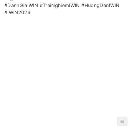
#DanhGiaIWIN #TraiNghiemIWIN #HuongDanIWIN
#IWIN2026