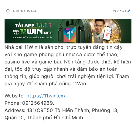
4 MONTHS AGO
79 views
Nhà cái 11Win là sân chơi trực tuyến đáng tin cậy
với kho game phong phú như cá cược thể thao,
casino live và game bài. Nền tảng được thiết kế hiện
đại, tốc độ truy cập nhanh và đảm bảo an toàn
thông tin, giúp người chơi trải nghiệm tiện lợi. Tham
gia ngay để khám phá cùng 11Win.
Website:
https://11win.cx/
.
Phone: 0912564989.
Address: 131/C9T50 Tô Hiến Thành, Phường 13,
Quận 10, Thành phố Hồ Chí Minh.