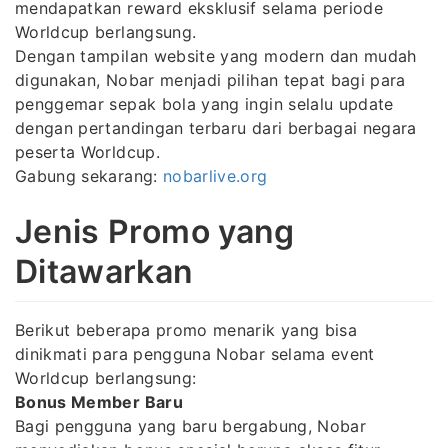
mendapatkan reward eksklusif selama periode
Worldcup berlangsung.
Dengan tampilan website yang modern dan mudah
digunakan, Nobar menjadi pilihan tepat bagi para
penggemar sepak bola yang ingin selalu update
dengan pertandingan terbaru dari berbagai negara
peserta Worldcup.
Gabung sekarang:
nobarlive.org
Jenis Promo yang
Ditawarkan
Berikut beberapa promo menarik yang bisa
dinikmati para pengguna Nobar selama event
Worldcup berlangsung:
Bonus Member Baru
Bagi pengguna yang baru bergabung, Nobar