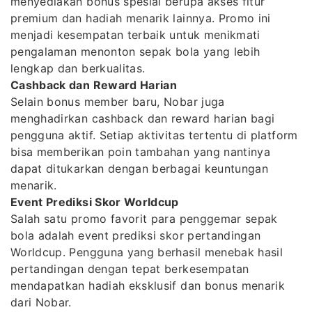
menyediakan bonus spesial berupa akses fitur
premium dan hadiah menarik lainnya. Promo ini
menjadi kesempatan terbaik untuk menikmati
pengalaman menonton sepak bola yang lebih
lengkap dan berkualitas.
Cashback dan Reward Harian
Selain bonus member baru, Nobar juga
menghadirkan cashback dan reward harian bagi
pengguna aktif. Setiap aktivitas tertentu di platform
bisa memberikan poin tambahan yang nantinya
dapat ditukarkan dengan berbagai keuntungan
menarik.
Event Prediksi Skor Worldcup
Salah satu promo favorit para penggemar sepak
bola adalah event prediksi skor pertandingan
Worldcup. Pengguna yang berhasil menebak hasil
pertandingan dengan tepat berkesempatan
mendapatkan hadiah eksklusif dan bonus menarik
dari Nobar.