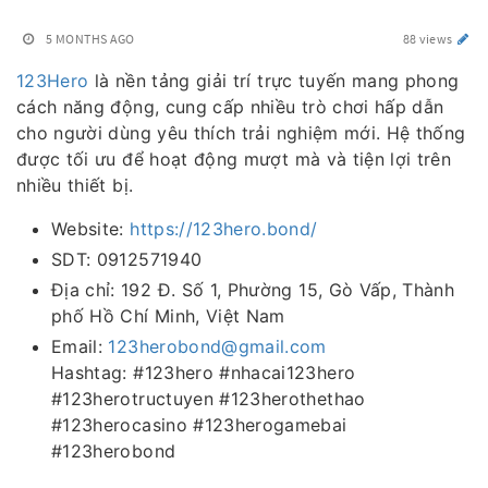
5 MONTHS AGO
88 views
123Hero
là nền tảng giải trí trực tuyến mang phong
cách năng động, cung cấp nhiều trò chơi hấp dẫn
cho người dùng yêu thích trải nghiệm mới. Hệ thống
được tối ưu để hoạt động mượt mà và tiện lợi trên
nhiều thiết bị.
Website:
https://123hero.bond/
SDT: 0912571940
Địa chỉ: 192 Đ. Số 1, Phường 15, Gò Vấp, Thành
phố Hồ Chí Minh, Việt Nam
Email:
123herobond@gmail.com
Hashtag: #123hero #nhacai123hero
#123herotructuyen #123herothethao
#123herocasino #123herogamebai
#123herobond