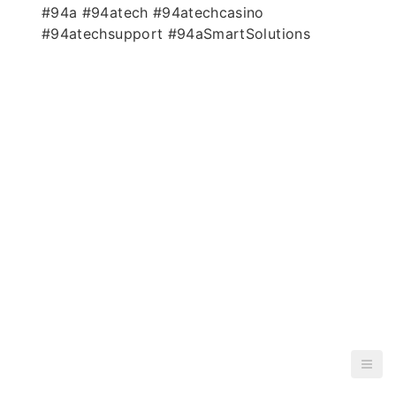
#94a #94atech #94atechcasino
#94atechsupport #94aSmartSolutions