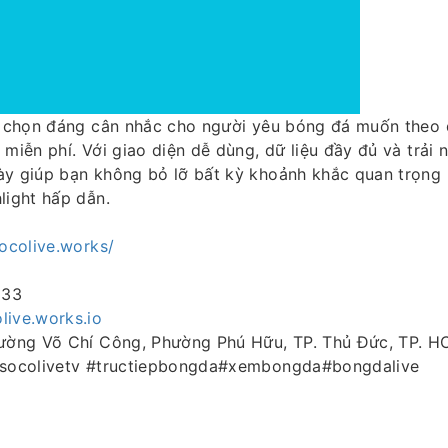
 chọn đáng cân nhắc cho người yêu bóng đá muốn theo 
 miễn phí. Với giao diện dễ dùng, dữ liệu đầy đủ và trải 
ày giúp bạn không bỏ lỡ bất kỳ khoảnh khắc quan trọng n
light hấp dẫn.
socolive.works/
633
ive.works.io
Đường Võ Chí Công, Phường Phú Hữu, TP. Thủ Đức, TP. 
#socolivetv #tructiepbongda#xembongda#bongdalive