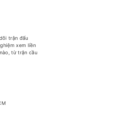
dõi trận đấu
nghiệm xem liền
ào, từ trận cầu
HCM