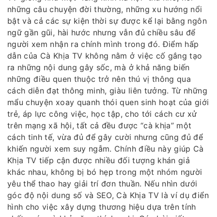
những câu chuyện đời thường, những xu hướng nổi
bật và cả các sự kiện thời sự được kể lại bằng ngôn
ngữ gần gũi, hài hước nhưng vẫn đủ chiều sâu để
người xem nhận ra chính mình trong đó. Điểm hấp
dẫn của Cà Khịa TV không nằm ở việc cố gắng tạo
ra những nội dung gây sốc, mà ở khả năng biến
những điều quen thuộc trở nên thú vị thông qua
cách diễn đạt thông minh, giàu liên tưởng. Từ những
mẩu chuyện xoay quanh thói quen sinh hoạt của giới
trẻ, áp lực công việc, học tập, cho tới cách cư xử
trên mạng xã hội, tất cả đều được “cà khịa” một
cách tinh tế, vừa đủ để gây cười nhưng cũng đủ để
khiến người xem suy ngẫm. Chính điều này giúp Cà
Khịa TV tiếp cận được nhiều đối tượng khán giả
khác nhau, không bị bó hẹp trong một nhóm người
yêu thể thao hay giải trí đơn thuần. Nếu nhìn dưới
góc độ nội dung số và SEO, Cà Khịa TV là ví dụ điển
hình cho việc xây dựng thương hiệu dựa trên tính