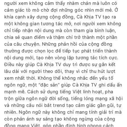
người xem không cảm thấy nhàm chán mà luôn có
cảm giác tò mò chờ đợi những góc nhìn mới mẻ. Ở
khía cạnh xây dựng cộng đồng, Cà Khịa TV tạo ra
một không gian tương tác mở, nơi người xem không
chỉ tiếp nhận nội dung mà còn tham gia bình luận,
chia sẻ quan điểm và thậm chí trở thành một phần
của câu chuyện. Những phản hồi của cộng đồng
thường được chọn lọc để tiếp tục phát triển thành
nội dung mới, tạo nên vòng lặp tương tác tích cực.
Điều này giúp Cà Khịa TV duy trì được sự gắn kết
lâu dài với người theo dõi, thay vì chỉ thu hút lượt
xem nhất thời. Không thể không nhắc đến yếu tố
ngôn ngữ, một “đặc sản” giúp Cà Khịa TV ghi dấu ấn
mạnh mẽ. Cách sử dụng tiếng Việt linh hoạt, pha
trộn giữa ngôn ngữ đời sống, tiếng lóng mạng xã hội
và những câu nói bắt trend tạo cảm giác gần gũi, tự
nhiên. Ngôn ngữ này không chỉ mang tính giải trí mà
còn phản ánh sự sáng tạo không ngừng của cộng
đồng mạng Việt, góp phần định hình phong cách