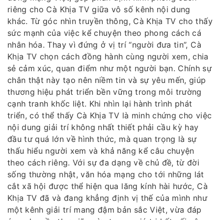
riêng cho Cà Khịa TV giữa vô số kênh nội dung
khác. Từ góc nhìn truyền thông, Cà Khịa TV cho thấy
sức mạnh của việc kể chuyện theo phong cách cá
nhân hóa. Thay vì đứng ở vị trí “người đưa tin”, Cà
Khịa TV chọn cách đồng hành cùng người xem, chia
sẻ cảm xúc, quan điểm như một người bạn. Chính sự
chân thật này tạo nên niềm tin và sự yêu mến, giúp
thương hiệu phát triển bền vững trong môi trường
cạnh tranh khốc liệt. Khi nhìn lại hành trình phát
triển, có thể thấy Cà Khịa TV là minh chứng cho việc
nội dung giải trí không nhất thiết phải cầu kỳ hay
đầu tư quá lớn về hình thức, mà quan trọng là sự
thấu hiểu người xem và khả năng kể câu chuyện
theo cách riêng. Với sự đa dạng về chủ đề, từ đời
sống thường nhật, văn hóa mạng cho tới những lát
cắt xã hội được thể hiện qua lăng kính hài hước, Cà
Khịa TV đã và đang khẳng định vị thế của mình như
một kênh giải trí mang đậm bản sắc Việt, vừa đáp