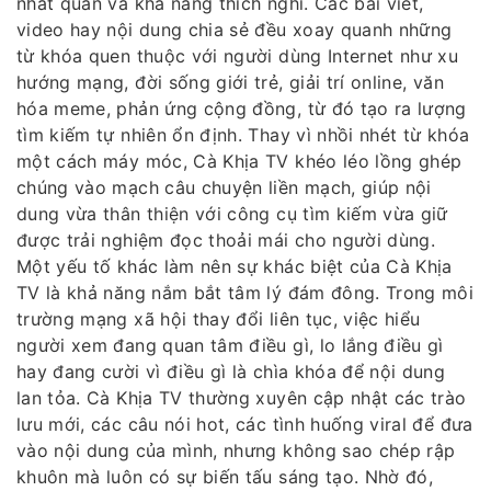
nhất quán và khả năng thích nghi. Các bài viết,
video hay nội dung chia sẻ đều xoay quanh những
từ khóa quen thuộc với người dùng Internet như xu
hướng mạng, đời sống giới trẻ, giải trí online, văn
hóa meme, phản ứng cộng đồng, từ đó tạo ra lượng
tìm kiếm tự nhiên ổn định. Thay vì nhồi nhét từ khóa
một cách máy móc, Cà Khịa TV khéo léo lồng ghép
chúng vào mạch câu chuyện liền mạch, giúp nội
dung vừa thân thiện với công cụ tìm kiếm vừa giữ
được trải nghiệm đọc thoải mái cho người dùng.
Một yếu tố khác làm nên sự khác biệt của Cà Khịa
TV là khả năng nắm bắt tâm lý đám đông. Trong môi
trường mạng xã hội thay đổi liên tục, việc hiểu
người xem đang quan tâm điều gì, lo lắng điều gì
hay đang cười vì điều gì là chìa khóa để nội dung
lan tỏa. Cà Khịa TV thường xuyên cập nhật các trào
lưu mới, các câu nói hot, các tình huống viral để đưa
vào nội dung của mình, nhưng không sao chép rập
khuôn mà luôn có sự biến tấu sáng tạo. Nhờ đó,