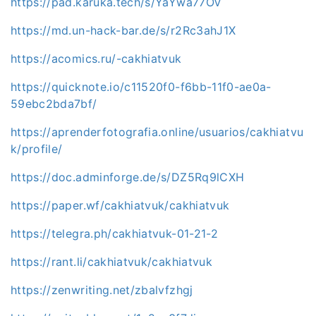
https://pad.karuka.tech/s/YaYwa77OV
https://md.un-hack-bar.de/s/r2Rc3ahJ1X
https://acomics.ru/-cakhiatvuk
https://quicknote.io/c11520f0-f6bb-11f0-ae0a-
59ebc2bda7bf/
https://aprenderfotografia.online/usuarios/cakhiatvu
k/profile/
https://doc.adminforge.de/s/DZ5Rq9lCXH
https://paper.wf/cakhiatvuk/cakhiatvuk
https://telegra.ph/cakhiatvuk-01-21-2
https://rant.li/cakhiatvuk/cakhiatvuk
https://zenwriting.net/zbalvfzhgj