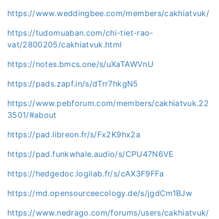
https://www.weddingbee.com/members/cakhiatvuk/
https://tudomuaban.com/chi-tiet-rao-
vat/2800205/cakhiatvuk.html
https://notes.bmcs.one/s/uXaTAWVnU
https://pads.zapf.in/s/dTrr7hkgN5
https://www.pebforum.com/members/cakhiatvuk.22
3501/#about
https://pad.libreon.fr/s/Fx2K9hx2a
https://pad.funkwhale.audio/s/CPU47N6VE
https://hedgedoc.logilab.fr/s/cAX3F9FFa
https://md.opensourceecology.de/s/jgdCm1BJw
https://www.nedrago.com/forums/users/cakhiatvuk/