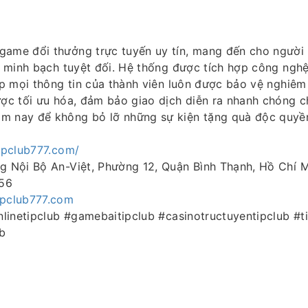
game đổi thưởng trực tuyến uy tín, mang đến cho người
và minh bạch tuyệt đối. Hệ thống được tích hợp công ngh
iúp mọi thông tin của thành viên luôn được bảo vệ nghiêm
ược tối ưu hóa, đảm bảo giao dịch diễn ra nhanh chóng ch
m nay để không bỏ lỡ những sự kiện tặng quà độc quyề
tipclub777.com/
ng Nội Bộ An-Việt, Phường 12, Quận Bình Thạnh, Hồ Chí 
56
ipclub777.com
onlinetipclub #gamebaitipclub #casinotructuyentipclub #t
ub