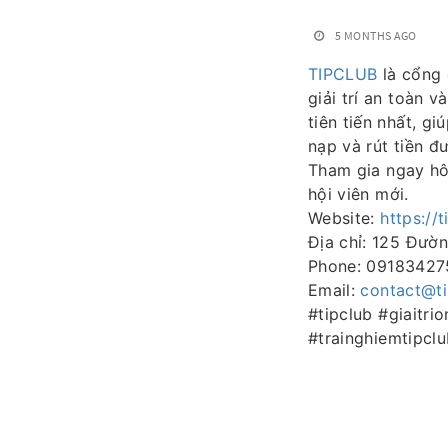
5 MONTHS AGO
TIPCLUB
là cổng 
giải trí an toàn 
tiên tiến nhất, g
nạp và rút tiền đ
Tham gia ngay hô
hội viên mới.
Website:
https://
Địa chỉ: 125 Đườ
Phone: 09183427
Email:
contact@t
#tipclub #giaitri
#trainghiemtipcl