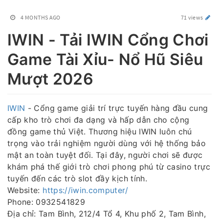
4 MONTHS AGO
71 views
IWIN - Tải IWIN Cổng Chơi
Game Tài Xỉu- Nổ Hũ Siêu
Mượt 2026
IWIN
- Cổng game giải trí trực tuyến hàng đầu cung
cấp kho trò chơi đa dạng và hấp dẫn cho cộng
đồng game thủ Việt. Thương hiệu IWIN luôn chú
trọng vào trải nghiệm người dùng với hệ thống bảo
mật an toàn tuyệt đối. Tại đây, người chơi sẽ được
khám phá thế giới trò chơi phong phú từ casino trực
tuyến đến các trò slot đầy kịch tính.
Website:
https://iwin.computer/
Phone: 0932541829
Địa chỉ: Tam Bình, 212/4 Tổ 4, Khu phố 2, Tam Bình,