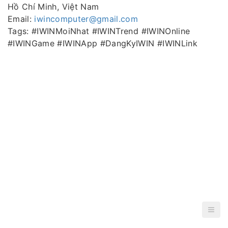
Hồ Chí Minh, Việt Nam
Email:
iwincomputer@gmail.com
Tags: #IWINMoiNhat #IWINTrend #IWINOnline
#IWINGame #IWINApp #DangKyIWIN #IWINLink