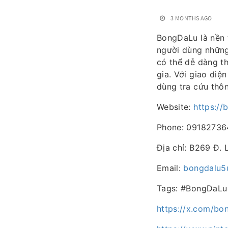
3 MONTHS AGO
BongDaLu là nền 
người dùng những
có thể dễ dàng th
gia. Với giao diệ
dùng tra cứu thôn
Website:
https://
Phone: 09182736
Địa chỉ: B269 Đ.
Email:
bongdalu5
Tags: #BongDaLu
https://x.com/b