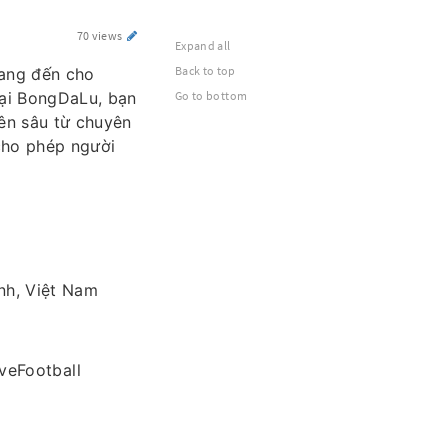
70 views
Expand all
Back to top
mang đến cho
Tại BongDaLu, bạn
Go to bottom
yên sâu từ chuyên
 cho phép người
nh, Việt Nam
eFootball