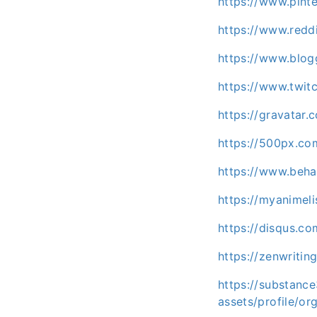
https://www.pint
https://www.redd
https://www.blo
https://www.twit
https://gravatar
https://500px.c
https://www.beh
https://myanimel
https://disqus.c
https://zenwriti
https://substan
assets/profile/