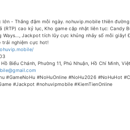
 lớn - Thắng đậm mỗi ngày. nohuvip.mobile thiên đườn
rả (RTP) cao kỷ lục, Kho game cập nhật liên tục: Candy B
 Ways…, Jackpot tích lũy cực khủng nhảy số mỗi giây!
 trải nghiệm cực hot!
nohuvip.mobile/
03
. Hồ Biểu Chánh, Phường 11, Phú Nhuận, Hồ Chí Minh, Vi
bile@gmail.com
ohu #GameNoHu #NoHuOnline #NoHu2026 #NoHuHot #
Game #Jackpot #nohuvipmobile #KiemTienOnline