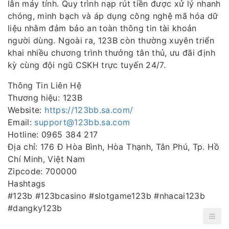
lẫn máy tính. Quy trình nạp rút tiền được xử lý nhanh
chóng, minh bạch và áp dụng công nghệ mã hóa dữ
liệu nhằm đảm bảo an toàn thông tin tài khoản
người dùng. Ngoài ra, 123B còn thường xuyên triển
khai nhiều chương trình thưởng tân thủ, ưu đãi định
kỳ cùng đội ngũ CSKH trực tuyến 24/7.
Thông Tin Liên Hệ
Thương hiệu: 123B
Website:
https://123bb.sa.com/
Email:
support@123bb.sa.com
Hotline: 0965 384 217
Địa chỉ: 176 Đ Hòa Bình, Hòa Thạnh, Tân Phú, Tp. Hồ
Chí Minh, Việt Nam
Zipcode: 700000
Hashtags
#123b #123bcasino #slotgame123b #nhacai123b
#dangky123b