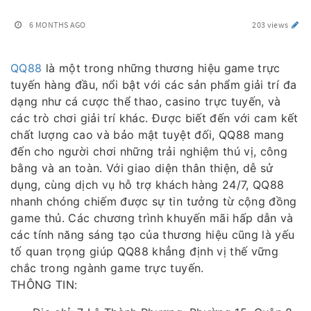
6 MONTHS AGO
203 views
QQ88
là một trong những thương hiệu game trực
tuyến hàng đầu, nổi bật với các sản phẩm giải trí đa
dạng như cá cược thể thao, casino trực tuyến, và
các trò chơi giải trí khác. Được biết đến với cam kết
chất lượng cao và bảo mật tuyệt đối, QQ88 mang
đến cho người chơi những trải nghiệm thú vị, công
bằng và an toàn. Với giao diện thân thiện, dễ sử
dụng, cùng dịch vụ hỗ trợ khách hàng 24/7, QQ88
nhanh chóng chiếm được sự tin tưởng từ cộng đồng
game thủ. Các chương trình khuyến mãi hấp dẫn và
các tính năng sáng tạo của thương hiệu cũng là yếu
tố quan trọng giúp QQ88 khẳng định vị thế vững
chắc trong ngành game trực tuyến.
THÔNG TIN: