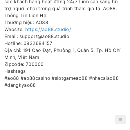
sóc khách hàng hoạt động 24/7 luôn sẵn sàng hỗ
trợ người chơi trong quá trình tham gia tại AO88.
Thông Tin Liên Hệ
Thương hiệu: AO88
Website:
https://ao88.studio/
Email: support@ao88.studio
Hotline: 0932684157
Địa chỉ: 191 Cao Đạt, Phường 1, Quận 5, Tp. Hồ Chí
Minh, Việt Nam
Zipcode: 700000
Hashtags
#ao88 #ao88casino #slotgameao88 #nhacaiao88
#dangkyao88