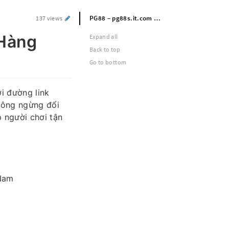
PG88 – pg88s.it.com Nhà Cái Uy Tín Hàng Đầu 2026
137 views
 Hàng
Expand all
Back to top
Go to bottom
ới đường link
Không ngừng đổi
 người chơi tận
 Nam