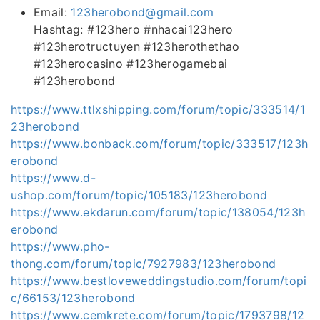
Email:
123herobond@gmail.com
Hashtag: #123hero #nhacai123hero
#123herotructuyen #123herothethao
#123herocasino #123herogamebai
#123herobond
https://www.ttlxshipping.com/forum/topic/333514/1
23herobond
https://www.bonback.com/forum/topic/333517/123h
erobond
https://www.d-
ushop.com/forum/topic/105183/123herobond
https://www.ekdarun.com/forum/topic/138054/123h
erobond
https://www.pho-
thong.com/forum/topic/7927983/123herobond
https://www.bestloveweddingstudio.com/forum/topi
c/66153/123herobond
https://www.cemkrete.com/forum/topic/1793798/12