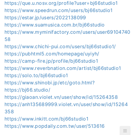
https://que.u.nosv.org/profile?user=bj66studio1
https://www.speedrun.com/users/bj66studio1
https://estar.jp/users/2022138099
https://www.suamusica.com.br/bj66studio
https://www.myminifactory.com/users/user69104740
58
https://www.chichi-pui.com/users/bj66studio1/
https://pubhtml5.com/homepage/uyiyh/
https://camp-fire.jp/profile/bj66studio1
https://www.reverbnation.com/artist/bj66studio1
https://solo.to/bj66studio1
https://www.shinobi.jp/etc/goto.html?
https://bj66.studio/
https://giaoan.violet.vn/user/show/id/15264358
https://anh135689999.violet.vn/user/show/id/15264
358
https://www.inkitt.com/bj66studio1
https://www.popdaily.com.tw/user/513616