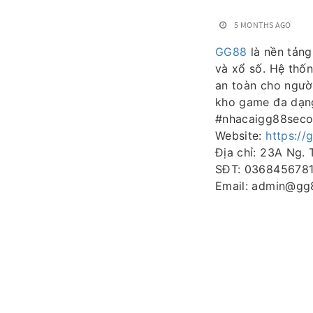
5 MONTHS AGO
GG88
là nền tảng
và xổ số. Hệ thố
an toàn cho ngườ
kho game đa dạn
#nhacaigg88sec
Website:
https:/
Địa chỉ: 23A Ng. 
SĐT: 036845678
Email: admin@gg