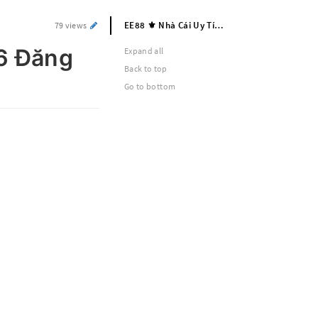
EE88 ⚜️ Nhà Cái Uy Tín Mới Nhất 2026  Đăng Ký & Đăng Nhập ⭐️ EE88
79 views
26 Đăng
Expand all
Back to top
Go to bottom