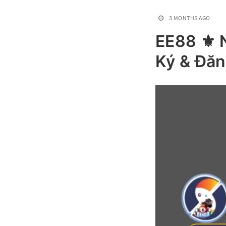
3 MONTHS AGO
EE88 ⚜️ 
Ký & Đăn