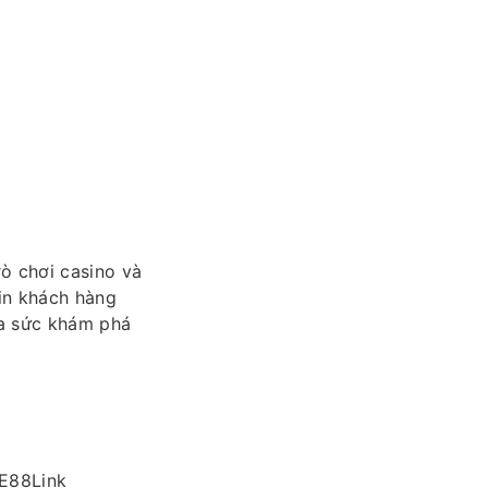
rò chơi casino và
in khách hàng
ỏa sức khám phá
E88Link