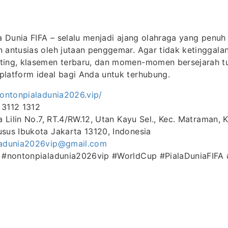
a Dunia FIFA – selalu menjadi ajang olahraga yang penuh
 antusias oleh jutaan penggemar. Agar tidak ketinggala
ting, klasemen terbaru, dan momen-momen bersejarah tur
platform ideal bagi Anda untuk terhubung.
nontonpialadunia2026.vip/
 3112 1312
pa Lilin No.7, RT.4/RW.12, Utan Kayu Sel., Kec. Matraman, 
usus Ibukota Jakarta 13120, Indonesia
ladunia2026vip@gmail.com
a #nontonpialadunia2026vip #WorldCup #PialaDuniaFIFA 