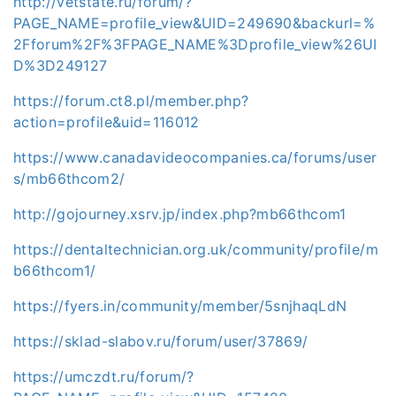
http://vetstate.ru/forum/?
PAGE_NAME=profile_view&UID=249690&backurl=%
2Fforum%2F%3FPAGE_NAME%3Dprofile_view%26UI
D%3D249127
https://forum.ct8.pl/member.php?
action=profile&uid=116012
https://www.canadavideocompanies.ca/forums/user
s/mb66thcom2/
http://gojourney.xsrv.jp/index.php?mb66thcom1
https://dentaltechnician.org.uk/community/profile/m
b66thcom1/
https://fyers.in/community/member/5snjhaqLdN
https://sklad-slabov.ru/forum/user/37869/
https://umczdt.ru/forum/?