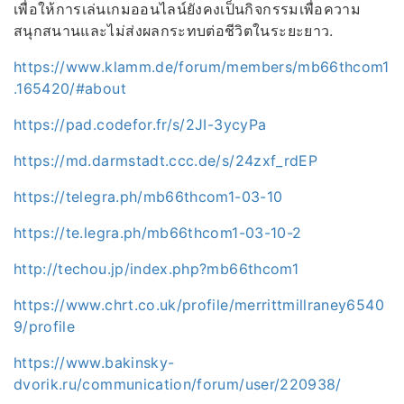
เพื่อให้การเล่นเกมออนไลน์ยังคงเป็นกิจกรรมเพื่อความ
สนุกสนานและไม่ส่งผลกระทบต่อชีวิตในระยะยาว.
https://www.klamm.de/forum/members/mb66thcom1
.165420/#about
https://pad.codefor.fr/s/2JI-3ycyPa
https://md.darmstadt.ccc.de/s/24zxf_rdEP
https://telegra.ph/mb66thcom1-03-10
https://te.legra.ph/mb66thcom1-03-10-2
http://techou.jp/index.php?mb66thcom1
https://www.chrt.co.uk/profile/merrittmillraney6540
9/profile
https://www.bakinsky-
dvorik.ru/communication/forum/user/220938/