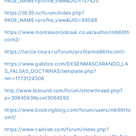
PAGE_NAME=profile_view&UID=157420
https://lib39.ru/forum/index.php?
PAGE_NAME=profile_view&UID=99568
https://www.montessorijobsuk.co.uk/author/mb66th
com2/
https://turcia-tours.ru/forum/profile/mb66thcom1/
https://www.gabitos.com/DESENMASCARANDO_LA
S_FALSAS_DOCTRINAS/template.php?
nm=1773124306
http://www.bisound.com/forum/showthread.php?
p=3064593#post3064593
https://www.bookingblog.com/forum/users/mb66thc
om1/
https://www.cadviet.com/forum/index.php?