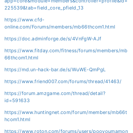
app=core&module=members&controller=profile&id=
225539&tab=field_core_pfield_13
https://www.cfd-
online.com/Forums/members/mb66thcom1.html
https://doc.adminforge.de/s/4VnFgW-AJf
https://www.fitday.com/fitness/forums/members/mb
66thcom1.html
https://md.un-hack-bar.de/s/WuWE-QmPgL
https://www.friend007.com/forums/thread/41463/
https://forum.amzgame.com/thread/detail?
id=591633
https://www.huntingnet.com/forum/members/mb66t
hcom1.html
https://www.roton.com/forums/users/pooyoumamon