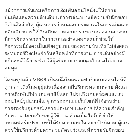
แม้ว่าการเล่นเกมหรือการเดิมพันออนไลน์จะให้ความ
บันเทิงและความตื่นเต้น แต่การเล่นอย่างมีความรับผิดชอบ
ก็เป็นสิ่งสำคัญ ผู้เล่นควรกำหนดงบประมาณในการเล่นและ
หลีกเลี่ยงการใช้เงินเกินความสามารถของตนเอง นอกจาก
นี้การจัดสรรเวลาในการเล่นอย่างเหมาะสมก็ช่วยให้
กิจกรรมนี้ยังคงเป็นเพียงรูปแบบของความบันเทิง ไม่ส่งผลก
ระทบต่อชีวิตประจำวันหรือหน้าที่การงาน การเล่นอย่างมี
สติและมีวินัยจะช่วยให้ผู้เล่นสามารถสนุกกับเกมได้อย่าง
สมดุล
โดยสรุปแล้ว MB66 เป็นหนึ่งในแพลตฟอร์มเกมออนไลน์ที่
ถูกกล่าวถึงในหมู่ผู้เล่นเนื่องจากมีบริการหลากหลาย ตั้งแต่
การเดิมพันกีฬา เกมคาสิโนสด ไปจนถึงเกมสล็อตและเกม
ออนไลน์รูปแบบอื่น ๆ การออกแบบเว็บไซต์ที่ใช้งานง่าย
การรองรับอุปกรณ์หลายประเภท และการให้ความสำคัญ
กับความปลอดภัยของผู้ใช้งาน ล้วนเป็นปัจจัยที่ทำให้
แพลตฟอร์มประเภทนี้ได้รับความสนใจ อย่างไรก็ตาม ผู้เล่น
ควรใช้บริการด้วยความระมัดระวังและมีความรับผิดชอบ