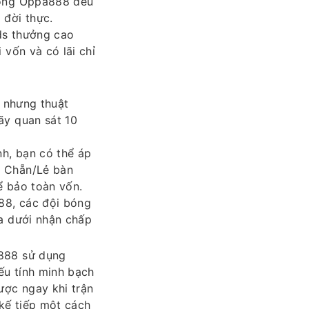
hống Oppa888 đều
 đời thực.
ds thưởng cao
 vốn và có lãi chỉ
, nhưng thuật
ãy quan sát 10
nh, bạn có thể áp
c Chẵn/Lẻ bàn
ể bảo toàn vốn.
88, các đội bóng
ửa dưới nhận chấp
a888 sử dụng
ếu tính minh bạch
ược ngay khi trận
 kế tiếp một cách