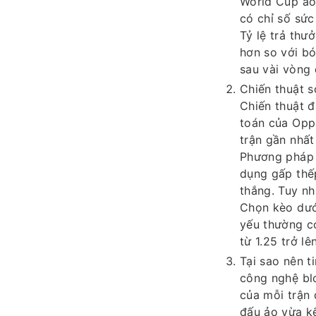
World Cup ảo
có chỉ số sứ
Tỷ lệ trả th
hơn so với bó
sau vài vòng 
Chiến thuật s
Chiến thuật đ
toán của Opp
trận gần nhất
Phương pháp g
dụng gấp thế
thắng. Tuy n
Chọn kèo dướ
yếu thường có
từ 1.25 trở l
Tại sao nên 
công nghệ blo
của mỗi trận 
đấu ảo vừa kế