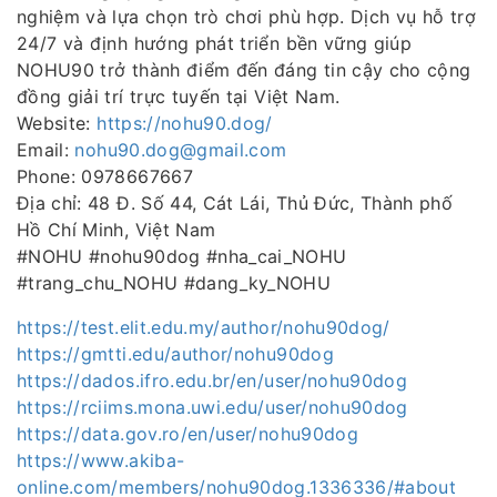
nghiệm và lựa chọn trò chơi phù hợp. Dịch vụ hỗ trợ
24/7 và định hướng phát triển bền vững giúp
NOHU90 trở thành điểm đến đáng tin cậy cho cộng
đồng giải trí trực tuyến tại Việt Nam.
Website:
https://nohu90.dog/
Email:
nohu90.dog@gmail.com
Phone: 0978667667
Địa chỉ: 48 Đ. Số 44, Cát Lái, Thủ Đức, Thành phố
Hồ Chí Minh, Việt Nam
#NOHU #nohu90dog #nha_cai_NOHU
#trang_chu_NOHU #dang_ky_NOHU
https://test.elit.edu.my/author/nohu90dog/
https://gmtti.edu/author/nohu90dog
https://dados.ifro.edu.br/en/user/nohu90dog
https://rciims.mona.uwi.edu/user/nohu90dog
https://data.gov.ro/en/user/nohu90dog
https://www.akiba-
online.com/members/nohu90dog.1336336/#about