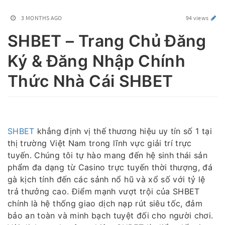
3 MONTHS AGO
94 views
SHBET – Trang Chủ Đăng
Ký & Đăng Nhập Chính
Thức Nhà Cái SHBET
SHBET
khẳng định vị thế thương hiệu uy tín số 1 tại
thị trường Việt Nam trong lĩnh vực giải trí trực
tuyến. Chúng tôi tự hào mang đến hệ sinh thái sản
phẩm đa dạng từ Casino trực tuyến thời thượng, đá
gà kịch tính đến các sảnh nổ hũ và xổ số với tỷ lệ
trả thưởng cao. Điểm mạnh vượt trội của SHBET
chính là hệ thống giao dịch nạp rút siêu tốc, đảm
bảo an toàn và minh bạch tuyệt đối cho người chơi.