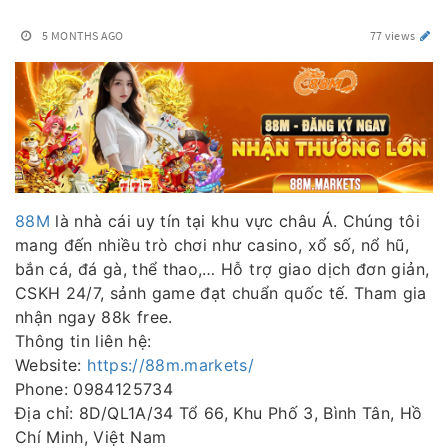
5 MONTHS AGO
77 views
88M
là nhà cái uy tín tại khu vực châu Á. Chúng tôi
mang đến nhiều trò chơi như casino, xổ số, nổ hũ,
bắn cá, đá gà, thể thao,… Hỗ trợ giao dịch đơn giản,
CSKH 24/7, sảnh game đạt chuẩn quốc tế. Tham gia
nhận ngay 88k free.
Thông tin liên hệ:
Website:
https://88m.markets/
Phone: 0984125734
Địa chỉ: 8D/QL1A/34 Tổ 66, Khu Phố 3, Bình Tân, Hồ
Chí Minh, Việt Nam