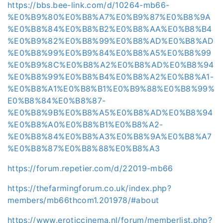
https://bbs.bee-link.com/d/10264-mb66-
%E0%B9%80%E0%B8%A7%E0%B9%87%E0%B8%9A
%E0%B8%84%E0%B8%B2%E0%B8%AA%E0%B8%B4
%E0%B9%82%E0%B8%99%E0%B8%AD%E0%B8%AD
%E0%B8%99%E0%B9%84%E0%B8%A5%E0%B8%99
%E0%B9%8C%E0%B8%A2%E0%B8%AD%E0%B8%94
%E0%B8%99%E0%B8%B4%E0%B8%A2%E0%B8%A1-
%E0%B8%A1%E0%B8%B1%E0%B9%88%E0%B8%99%
E0%B8%84%E0%B8%87-
%E0%B8%9B%E0%B8%A5%E0%B8%AD%E0%B8%94
%E0%B8%A0%E0%B8%B1%E0%B8%A2-
%E0%B8%84%E0%B8%A3%E0%B8%9A%E0%B8%A7
%E0%B8%87%E0%B8%88%E0%B8%A3
https://forum.repetier.com/d/22019-mb66
https://thefarmingforum.co.uk/index.php?
members/mb66thcom1.201978/#about
https://www.eroticcinema.nl/forum/memberlist.php?