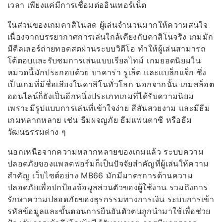
เวลา เพียงแค่มีการเชื่อมต่ออินเทอร์เน็ต
ในส่วนของเกมคาสิโนสด ผู้เล่นจำนวนมากให้ความสนใจ
เนื่องจากบรรยากาศการเล่นใกล้เคียงกับคาสิโนจริง เกมมัก
มีดีลเลอร์ถ่ายทอดสดผ่านระบบวิดีโอ ทำให้ผู้เล่นสามารถ
โต้ตอบและรับชมการเล่นแบบเรียลไทม์ เกมยอดนิยมใน
หมวดนี้มักประกอบด้วย บาคาร่า รูเล็ต และแบล็กแจ็ก ซึ่ง
เป็นเกมที่มีชื่อเสียงในคาสิโนทั่วโลก นอกจากนั้น เกมสล็อต
ออนไลน์ก็ยังเป็นอีกหนึ่งประเภทเกมที่ได้รับความนิยม
เพราะมีรูปแบบการเล่นที่เข้าใจง่าย สีสันสวยงาม และมีธีม
เกมหลากหลาย เช่น ธีมผจญภัย ธีมแฟนตาซี หรือธีม
วัฒนธรรมต่าง ๆ
นอกเหนือจากความหลากหลายของเกมแล้ว ระบบความ
ปลอดภัยของแพลตฟอร์มก็เป็นปัจจัยสำคัญที่ผู้เล่นให้ความ
สำคัญ เว็บไซต์อย่าง MB66 มักมีมาตรการด้านความ
ปลอดภัยเพื่อปกป้องข้อมูลส่วนตัวของผู้ใช้งาน รวมถึงการ
รักษาความปลอดภัยของธุรกรรมทางการเงิน ระบบการเข้า
รหัสข้อมูลและขั้นตอนการยืนยันตัวตนถูกนำมาใช้เพื่อช่วย