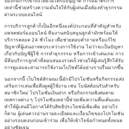
ป้องกันการเข้าถึงโดยไม่ได้รับอนุญาต การมีมาตรการ
เหล่านี้ช่วยสร้างความมั่นใจให้กับผู้เล่นเมื่อต้องทำธุรกรรม
ผ่านระบบออนไลน์
การบริการลูกค้าก็เป็นอีกหนึ่งองค์ประกอบที่สำคัญสำหรับ
แพลตฟอร์มออนไลน์ ทีมงานสนับสนุนลูกค้ามักพร้อมให้
บริการตลอด 24 ชั่วโมง เพื่อช่วยตอบคำถามหรือแก้ไข
ปัญหาที่ผู้เล่นอาจพบระหว่างการใช้งาน ไม่ว่าจะเป็นปัญหา
เกี่ยวกับบัญชีผู้ใช้ การทำธุรกรรม หรือการเข้าเล่นเกม การ
มีทีมบริการลูกค้าที่ตอบสนองรวดเร็วช่วยให้ผู้เล่นรู้สึกได้รับ
การดูแลและสามารถใช้งานเว็บไซต์ได้อย่างราบรื่นมากขึ้น
นอกจากนี้ เว็บไซต์ลักษณะนี้มักมีโปรโมชันหรือกิจกรรมส่ง
เสริมการเล่นเพื่อดึงดูดผู้ใช้งาน เช่น โบนัสต้อนรับสำหรับ
สมาชิกใหม่ โปรโมชั่นเงินฝาก หรือกิจกรรมพิเศษตาม
เทศกาลต่าง ๆ โปรโมชันเหล่านี้ช่วยเพิ่มความตื่นเต้นและ
ทำให้ผู้เล่นมีโอกาสได้รับสิทธิประโยชน์เพิ่มเติม อย่างไร
ก็ตาม ผู้เล่นควรอ่านรายละเอียดและเงื่อนไขของโปรโมชัน
อย่างรอบคอบก่อนเข้าร่วม เพื่อให้เข้าใจข้อกำหนดทั้งหมด
อย่างชัดเจน