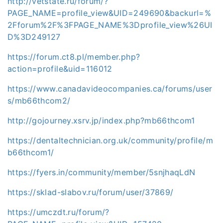
http://vetstate.ru/forum/?
PAGE_NAME=profile_view&UID=249690&backurl=%
2Fforum%2F%3FPAGE_NAME%3Dprofile_view%26UI
D%3D249127
https://forum.ct8.pl/member.php?
action=profile&uid=116012
https://www.canadavideocompanies.ca/forums/user
s/mb66thcom2/
http://gojourney.xsrv.jp/index.php?mb66thcom1
https://dentaltechnician.org.uk/community/profile/m
b66thcom1/
https://fyers.in/community/member/5snjhaqLdN
https://sklad-slabov.ru/forum/user/37869/
https://umczdt.ru/forum/?