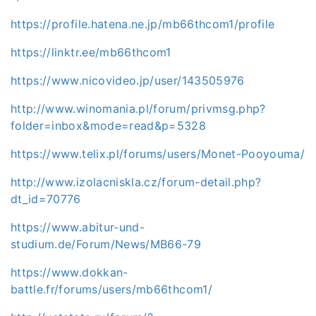
https://profile.hatena.ne.jp/mb66thcom1/profile
https://linktr.ee/mb66thcom1
https://www.nicovideo.jp/user/143505976
http://www.winomania.pl/forum/privmsg.php?
folder=inbox&mode=read&p=5328
https://www.telix.pl/forums/users/Monet-Pooyouma/
http://www.izolacniskla.cz/forum-detail.php?
dt_id=70776
https://www.abitur-und-
studium.de/Forum/News/MB66-79
https://www.dokkan-
battle.fr/forums/users/mb66thcom1/