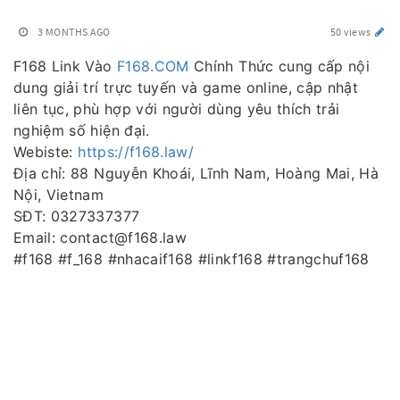
3 MONTHS AGO
50 views
F168 Link Vào
F168.COM
Chính Thức cung cấp nội
dung giải trí trực tuyến và game online, cập nhật
liên tục, phù hợp với người dùng yêu thích trải
nghiệm số hiện đại.
Webiste:
https://f168.law/
Địa chỉ: 88 Nguyễn Khoái, Lĩnh Nam, Hoàng Mai, Hà
Nội, Vietnam
SĐT: 0327337377
Email: contact@f168.law
#f168 #f_168 #nhacaif168 #linkf168 #trangchuf168