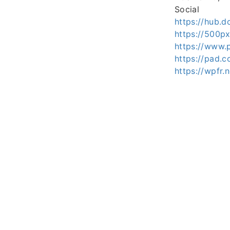
Social
https://hub.
https://500
https://www
https://pad.
https://wpfr