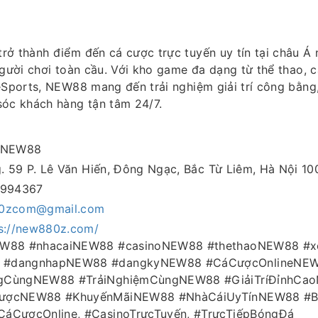
trở thành điểm đến cá cược trực tuyến uy tín tại châu Á
người chơi toàn cầu. Với kho game đa dạng từ thể thao, ca
eSports, NEW88 mang đến trải nghiệm giải trí công bằng
sóc khách hàng tận tâm 24/7.
: NEW88
g. 59 P. Lê Văn Hiến, Đông Ngạc, Bắc Từ Liêm, Hà Nội 1
8994367
0zcom@gmail.com
s://new880z.com/
EW88 #nhacaiNEW88 #casinoNEW88 #thethaoNEW88 #
 #dangnhapNEW88 #dangkyNEW88 #CáCượcOnlineNE
gCùngNEW88 #TrảiNghiệmCùngNEW88 #GiảiTríĐỉnhCa
ượcNEW88 #KhuyếnMãiNEW88 #NhàCáiUyTínNEW88 #Be
CáCượcOnline, #CasinoTrựcTuyến, #TrựcTiếpBóngĐá