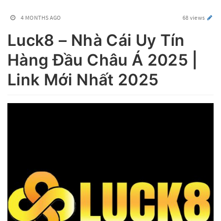
4 MONTHS AGO
68 views
Luck8 – Nhà Cái Uy Tín
Hàng Đầu Châu Á 2025 |
Link Mới Nhất 2025