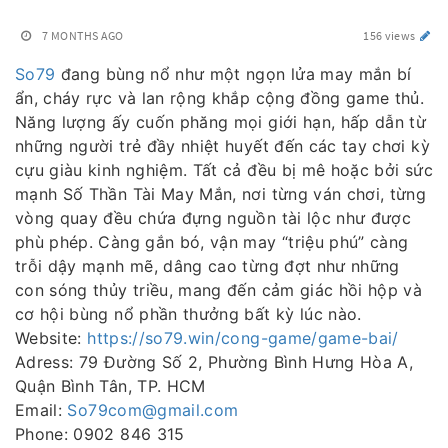
7 MONTHS AGO
156 views
So79
đang bùng nổ như một ngọn lửa may mắn bí
ẩn, cháy rực và lan rộng khắp cộng đồng game thủ.
Năng lượng ấy cuốn phăng mọi giới hạn, hấp dẫn từ
những người trẻ đầy nhiệt huyết đến các tay chơi kỳ
cựu giàu kinh nghiệm. Tất cả đều bị mê hoặc bởi sức
mạnh Số Thần Tài May Mắn, nơi từng ván chơi, từng
vòng quay đều chứa đựng nguồn tài lộc như được
phù phép. Càng gắn bó, vận may “triệu phú” càng
trỗi dậy mạnh mẽ, dâng cao từng đợt như những
con sóng thủy triều, mang đến cảm giác hồi hộp và
cơ hội bùng nổ phần thưởng bất kỳ lúc nào.
Website:
https://so79.win/cong-game/game-bai/
Adress: 79 Đường Số 2, Phường Bình Hưng Hòa A,
Quận Bình Tân, TP. HCM
Email:
So79com@gmail.com
Phone: 0902 846 315