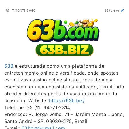
7 MONTHS AGO
183 views
63B
é estruturada como uma plataforma de
entretenimento online diversificada, onde apostas
esportivas cassino online slots e jogos de mesa
coexistem em um ecossistema unificado, permitindo
atender diferentes perfis de usuários no mercado
brasileiro. Website:
https://63b.biz/
Telefone: 55 (11) 64571-2314
Endereço: R. Jorge Velho, 71 - Jardim Monte Libano,
Santo André - SP, 09080-570, Brazil
E-mail:
63bbiz@gmail.com