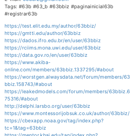
Tags: #63b #63_b #63bbiz #paginainicial63b
#registrar63b
https://test.elit.edu.my/author/63bbiz/
https://gmtti.edu/author/63bbiz
https://dados.ifro.edu.br/en/user/63bbiz
https://rciims.mona.uwi.edu/user/63bbiz
https://data.gov.ro/en/user/63bbiz
https://www.akiba-
online.com/members/63bbiz.1337295/#about
https://worstgen.alwaysdata.net/forum/members/63
bbiz.158743/#about
https://leakedmodels.com/forum/members/63bbiz.6
75316/#about
http://delphi.larsbo.org/user/63bbiz
https://www.montessorijobsuk.co.uk/author/63bbiz/
https://cbexapp.noaa.gov/tag/index.php?
tc=1&tag=63bbiz
https://mentor.khai.edu/tag/index.php?