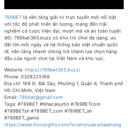
789BET
là nền tảng giải trí trực tuyến mới nổi bật
với tốc độ phát triển ấn tượng, mang đến trải
nghiệm cá cược hiện đại, mượt mà và an toàn tuyệt
đối. 789bet365.buzz có kho trò chơi đa dạng, ưu
đãi lớn mỗi ngày và hệ thống bảo mật chuẩn quốc
tế, nền tảng nhanh chóng trở thành lựa chọn hàng
đầu của người chơi tại Việt Nam và khu vực.
Website:
https://789bet365.buzz/
Phone: 0328225168
Địa chỉ: 168 Đ. Bãi Sậy, Phường 1, Quận 6, Thành phố
Hồ Chí Minh, Việt Nam
Email:
789bet@gmail.com
Tags: #789BET #Nhacaiuytin #789BETcom
#789BETsh #789BET_com #789BET_sh
#789BET_game
https://www.hivizsights.com/forums/users/seamang