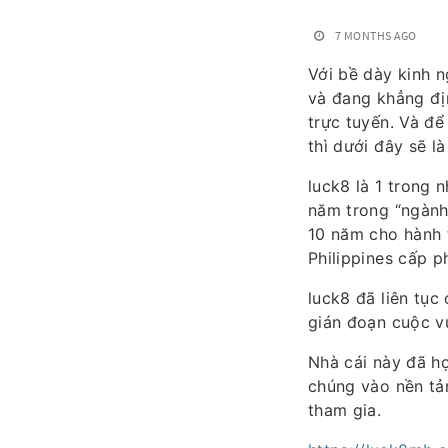
7 MONTHS AGO
Với bề dày kinh n
và đang khẳng địn
trực tuyến. Và để
thì dưới đây sẽ là
luck8 là 1 trong 
năm trong “ngành
10 năm cho hành t
Philippines cấp 
luck8 đã liên tục
gián đoạn cuộc vu
Nhà cái này đã hợ
chúng vào nền tả
tham gia.