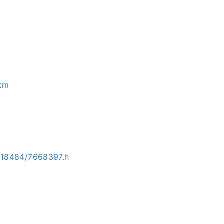
htm
118484/7668397.h