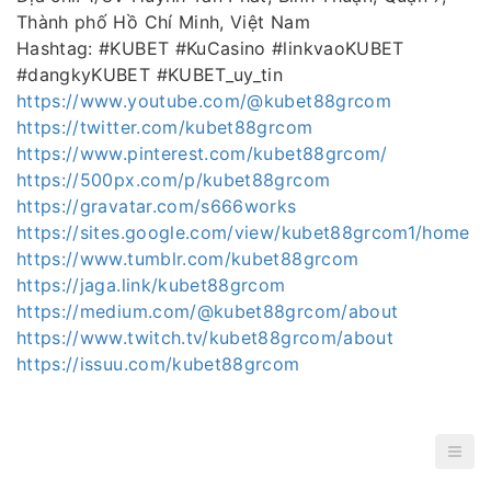
Thành phố Hồ Chí Minh, Việt Nam
Hashtag: #KUBET #KuCasino #linkvaoKUBET
#dangkyKUBET #KUBET_uy_tin
https://www.youtube.com/@kubet88grcom
https://twitter.com/kubet88grcom
https://www.pinterest.com/kubet88grcom/
https://500px.com/p/kubet88grcom
https://gravatar.com/s666works
https://sites.google.com/view/kubet88grcom1/home
https://www.tumblr.com/kubet88grcom
https://jaga.link/kubet88grcom
https://medium.com/@kubet88grcom/about
https://www.twitch.tv/kubet88grcom/about
https://issuu.com/kubet88grcom